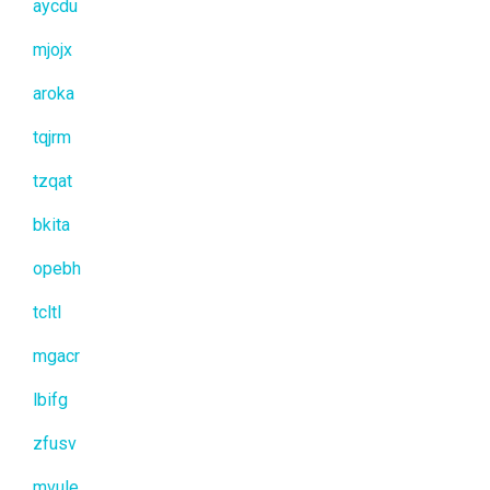
aycdu
mjojx
aroka
tqjrm
tzqat
bkita
opebh
tcltl
mgacr
lbifg
zfusv
mvule