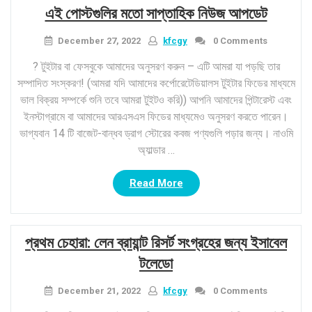
এই পোস্টগুলির মতো সাপ্তাহিক নিউজ আপডেট
অবস্থান
যা
December 27, 2022
kfcgy
0 Comments
আপনার
গ্রীষ্মকালীন
? টুইটার বা ফেসবুকে আমাদের অনুসরণ করুন – এটি আমরা যা পড়ছি তার
সময়টি”
সম্পাদিত সংস্করণ! (আমরা যদি আমাদের কর্পোরেটেডিয়ালস টুইটার ফিডের মাধ্যমে
ভাল বিক্রয় সম্পর্কে শুনি তবে আমরা টুইটও করি)) আপনি আমাদের পিন্টারেস্ট এবং
ইনস্টাগ্রামে বা আমাদের আরএসএস ফিডের মাধ্যমেও অনুসরণ করতে পারেন।
ভাগ্যবান 14 টি বাজেট-বান্ধব ড্রাগ স্টোরের কবজ পণ্যগুলি পড়ার জন্য। নাওমি
অ্যাল্ডার …
“এই
Read More
পোস্টগুলির
মতো
সাপ্তাহিক
প্রথম চেহারা: লেন ব্রায়ান্ট রিসর্ট সংগ্রহের জন্য ইসাবেল
নিউজ
আপডেট”
টলেডো
December 21, 2022
kfcgy
0 Comments