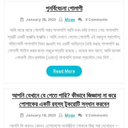
পুনর্বিবেচনা গোলাপী
January 28, 2023
kfcgy
0 Comments
আমি মাঝে মাঝে গোলাপী পরার পাশাপাশি আমি যখন করি তখনও শেড পাশাপাশি
স্বরটি একটি ফ্যাক্টর ফ্যাক্টর। আমি দেখতে পেলেন গোলাপী এই মরসুমে প্যাস্টেল,
শক্তিশালী পাশাপাশি নিয়ন রঙগুলি সহ একটি অস্তিত্ব তৈরি করছে পাশাপাশি রঙ
গোলাপী স্টাইল করার জন্য প্রচুর পদ্ধতি রয়েছে। কয়েক মাস আগে, আমি হালকা
গোলাপী টোন ব্লাউজ (এখানে) পাশাপাশি হালকা প্যাস্টেল শেড ফিট …
“পুনর্বিবেচনা
Read More
গোলাপী”
আপনি যেখানে যে পেতে পারি? কীভাবে জিজ্ঞাসা না করে
পোশাকের একটি রহস্য টুকরোটি সন্ধান করবেন
January 18, 2023
kfcgy
0 Comments
আপনি কি কখনও কোনও এলোমেলো অপরিচিত লোককে কিছু পরা দেখেছেন –