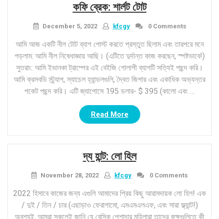
কফি ব্রেক: শার্লট টোট
নিউজ
আপডেট”
December 5, 2022
kfcgy
0 Comments
আমি আজ একটি নীল টোট ব্যাগ পোস্ট করতে প্রস্তুত ছিলাম এবং তারপরে মনে
পড়লাম: আমি নীল নিষেধাজ্ঞায় আছি। (এটিতে দুর্দান্ত কাজ করছেন, স্পষ্টভাবে!)
সুতরাং: আমি ইভানকা ট্রাম্পের এই বেইজি গোলাপী ব্যাগটি সত্যিই পছন্দ করি।
আমি ক্রসবডি স্ট্র্যাপ, স্যাচেল হ্যান্ডলগুলি, দ্বৈত জিপার এবং একাধিক অভ্যন্তর
পকেট পছন্দ করি। এটি জ্যাপোসে 195 ডলার- $ 395 (কালো এবং …
“কফি
Read More
ব্রেক:
শার্লট
টোট”
দ্য হান্ট: লো হিল
November 28, 2022
kfcgy
0 Comments
2022 হিসাবে কাজের জন্য এগুলি আমাদের প্রিয় কিছু আরামদায়ক লো হিল! এক
/ দুই / তিন / চার (এছাড়াও ফেরাগামো, এমএমএলএফ, এবং সারা ফ্ল্যান্ট!)
অবশ্যই, আমরা সকলেই জানি যে বেসিক পেশাদার মহিলারা তাদের কক্ষগুলিতে কী