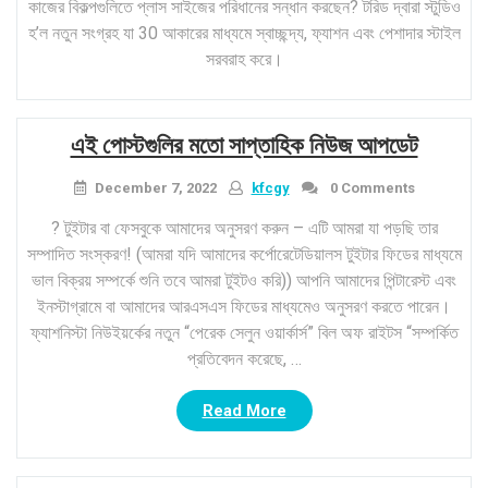
কাজের বিকল্পগুলিতে প্লাস সাইজের পরিধানের সন্ধান করছেন? টরিড দ্বারা স্টুডিও
হ’ল নতুন সংগ্রহ যা 30 আকারের মাধ্যমে স্বাচ্ছন্দ্য, ফ্যাশন এবং পেশাদার স্টাইল
সরবরাহ করে।
এই পোস্টগুলির মতো সাপ্তাহিক নিউজ আপডেট
December 7, 2022
kfcgy
0 Comments
? টুইটার বা ফেসবুকে আমাদের অনুসরণ করুন – এটি আমরা যা পড়ছি তার
সম্পাদিত সংস্করণ! (আমরা যদি আমাদের কর্পোরেটেডিয়ালস টুইটার ফিডের মাধ্যমে
ভাল বিক্রয় সম্পর্কে শুনি তবে আমরা টুইটও করি)) আপনি আমাদের পিন্টারেস্ট এবং
ইনস্টাগ্রামে বা আমাদের আরএসএস ফিডের মাধ্যমেও অনুসরণ করতে পারেন।
ফ্যাশনিস্টা নিউইয়র্কের নতুন “পেরেক সেলুন ওয়ার্কার্স” বিল অফ রাইটস “সম্পর্কিত
প্রতিবেদন করেছে, …
“এই
Read More
পোস্টগুলির
মতো
সাপ্তাহিক