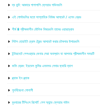
দ্য হান্ট: আকারে পাশাপাশি ফ্লেয়ার গাউনগুলি
এই পোস্টগুলির মতো সাপ্তাহিক নিউজ আপডেট / ওপেন থ্রেড
শীর্ষ 8 গ্রীষ্মকালীন মৌলিক বিষয়গুলি তাদের ওয়ারড্রোব
লিটল হোয়াইট ড্রেস ট্রেন্ড আপডেট করার চটকদার উপায়গুলি
ইন্টারনেটে শেপওয়্যার কেনার সেরা অবস্থান যা আপনার গ্রীষ্মকালীন সময়টি
কফি ব্রেক: ইয়ভেস কুমির এমবসড লেদার ক্যারি ব্যাগ
ব্ল্যাক ইন ব্ল্যাক
পুনর্বিবেচনা গোলাপী
বুধবারের টিপিএস রিপোর্ট: শেপ অ্যান্ড ফ্লেয়ার গাউন