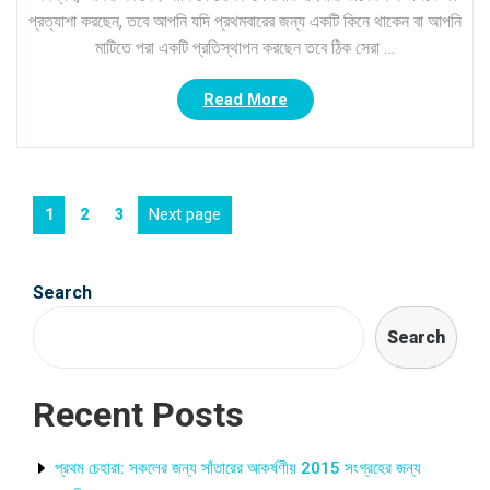
প্রত্যাশা করছেন, তবে আপনি যদি প্রথমবারের জন্য একটি কিনে থাকেন বা আপনি
মাটিতে পরা একটি প্রতিস্থাপন করছেন তবে ঠিক সেরা …
“দ্য
Read More
হান্ট:
লো
হিল”
Posts
Page
Page
Page
Next page
1
2
3
navigation
Search
Search
Recent Posts
প্রথম চেহারা: সকলের জন্য সাঁতারের আকর্ষণীয় 2015 সংগ্রহের জন্য