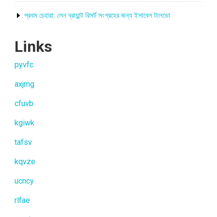
প্রথম চেহারা: লেন ব্রায়ান্ট রিসর্ট সংগ্রহের জন্য ইসাবেল টলেডো
Links
pyvfc
axjmg
cfuvb
kgiwk
tafsv
kqvze
ucncy
rlfae