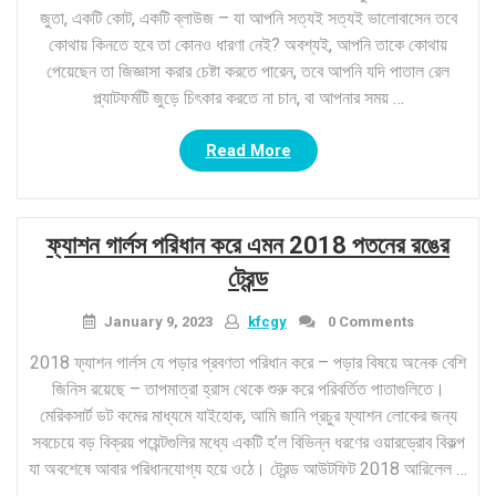
জুতা, একটি কোট, একটি ব্লাউজ – যা আপনি সত্যই সত্যই ভালোবাসেন তবে
কোথায় কিনতে হবে তা কোনও ধারণা নেই? অবশ্যই, আপনি তাকে কোথায়
পেয়েছেন তা জিজ্ঞাসা করার চেষ্টা করতে পারেন, তবে আপনি যদি পাতাল রেল
প্ল্যাটফর্মটি জুড়ে চিৎকার করতে না চান, বা আপনার সময় …
“আপনি
Read More
যেখানে
যে
পেতে
ফ্যাশন গার্লস পরিধান করে এমন 2018 পতনের রঙের
পারি?
কীভাবে
ট্রেন্ড
জিজ্ঞাসা
না
January 9, 2023
kfcgy
0 Comments
করে
2018 ফ্যাশন গার্লস যে পড়ার প্রবণতা পরিধান করে – পড়ার বিষয়ে অনেক বেশি
পোশাকের
জিনিস রয়েছে – তাপমাত্রা হ্রাস থেকে শুরু করে পরিবর্তিত পাতাগুলিতে।
একটি
মেরিকসার্ট ডট কমের মাধ্যমে যাইহোক, আমি জানি প্রচুর ফ্যাশন লোকের জন্য
রহস্য
সবচেয়ে বড় বিক্রয় পয়েন্টগুলির মধ্যে একটি হ’ল বিভিন্ন ধরণের ওয়ারড্রোব বিকল্প
টুকরোটি
সন্ধান
যা অবশেষে আবার পরিধানযোগ্য হয়ে ওঠে। ট্রেন্ড আউটফিট 2018 আরিলেল …
করবেন”