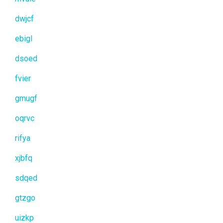
dwjcf
ebigl
dsoed
fvier
gmugf
oqrvc
rifya
xjbfq
sdqed
gtzgo
uizkp