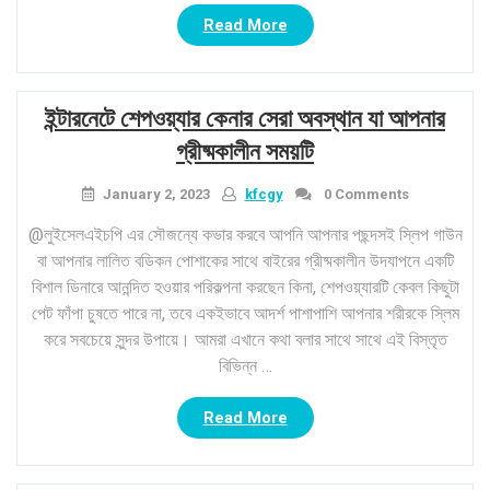
“ফ্যাশন
Read More
গার্লস
পরিধান
করে
ইন্টারনেটে শেপওয়্যার কেনার সেরা অবস্থান যা আপনার
এমন
2018
গ্রীষ্মকালীন সময়টি
পতনের
রঙের
January 2, 2023
kfcgy
0 Comments
ট্রেন্ড”
@লুইসেলএইচপি এর সৌজন্যে কভার করবে আপনি আপনার পছন্দসই স্লিপ গাউন
বা আপনার লালিত বডিকন পোশাকের সাথে বাইরের গ্রীষ্মকালীন উদযাপনে একটি
বিশাল ডিনারে আনন্দিত হওয়ার পরিকল্পনা করছেন কিনা, শেপওয়্যারটি কেবল কিছুটা
পেট ফাঁপা চুষতে পারে না, তবে একইভাবে আদর্শ পাশাপাশি আপনার শরীরকে স্লিম
করে সবচেয়ে সুন্দর উপায়ে। আমরা এখানে কথা বলার সাথে সাথে এই বিস্তৃত
বিভিন্ন …
“ইন্টারনেটে
Read More
শেপওয়্যার
কেনার
সেরা